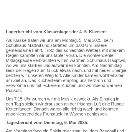
Lagerbericht vom Klassenlager der 4.-6. Klassen:
Als Klasse trafen wir uns am Montag, 5. Mai 2025, beim
Schulhaus Mattwil und starteten um 9.00 Uhr unsere
gemeinsame Fahrt. Trotz des schlechten Wetters mit starkem
Regen kämpften wir uns tapfer voran. Die wohlverdiente
Mittagspause verbrachten wir im warmen Schulhaus Hauptwil,
wo wir uns stärken und aufwärmen konnten. Am Nachmittag
liess der Regen zum Glück etwas nach, und mit neuer Energie
setzten wir unseren Weg fort. Alle Kinder kamen wohlbehalten
am Ziel an. Das Küchenteam empfing uns herzlich und
verwöhnte uns mit leckerem Kuchen und wohltuend warmen
Punsch.
Um 7.15 Uhr wurden wir mit Musik geweckt. Als Einstieg in
den Tag spielten wir draussen an der frischen Luft eine Runde
Kettenfangen. Danach waren alle richtig wach und konnten
anschliessend das Frühstück im Warmen geniessen.
Tagesbericht vom Dienstag, 6. Mai 2025:
Am Vormittag fand ein Spielturnier statt, bei dem Baseball und