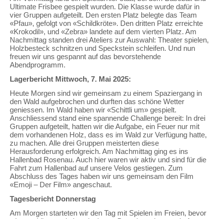
Ultimate Frisbee gespielt wurden. Die Klasse wurde dafür in
vier Gruppen aufgeteilt. Den ersten Platz belegte das Team
«Pfau», gefolgt von «Schildkröte». Den dritten Platz erreichte
«Krokodil», und «Zebra» landete auf dem vierten Platz. Am
Nachmittag standen drei Ateliers zur Auswahl: Theater spielen,
Holzbesteck schnitzen und Speckstein schleifen. Und nun
freuen wir uns gespannt auf das bevorstehende
Abendprogramm.
Lagerbericht Mittwoch, 7. Mai 2025:
Heute Morgen sind wir gemeinsam zu einem Spaziergang in
den Wald aufgebrochen und durften das schöne Wetter
geniessen. Im Wald haben wir «Schittli um» gespielt.
Anschliessend stand eine spannende Challenge bereit: In drei
Gruppen aufgeteilt, hatten wir die Aufgabe, ein Feuer nur mit
dem vorhandenen Holz, dass es im Wald zur Verfügung hatte,
zu machen. Alle drei Gruppen meisterten diese
Herausforderung erfolgreich. Am Nachmittag ging es ins
Hallenbad Rosenau. Auch hier waren wir aktiv und sind für die
Fahrt zum Hallenbad auf unsere Velos gestiegen. Zum
Abschluss des Tages haben wir uns gemeinsam den Film
«Emoji – Der Film» angeschaut.
Tagesbericht Donnerstag
Am Morgen starteten wir den Tag mit Spielen im Freien, bevor