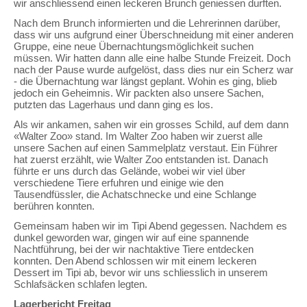
wir anschliessend einen leckeren Brunch geniessen durften.
Nach dem Brunch informierten und die Lehrerinnen darüber,
dass wir uns aufgrund einer Überschneidung mit einer anderen
Gruppe, eine neue Übernachtungsmöglichkeit suchen
müssen. Wir hatten dann alle eine halbe Stunde Freizeit. Doch
nach der Pause wurde aufgelöst, dass dies nur ein Scherz war
- die Übernachtung war längst geplant. Wohin es ging, blieb
jedoch ein Geheimnis. Wir packten also unsere Sachen,
putzten das Lagerhaus und dann ging es los.
Als wir ankamen, sahen wir ein grosses Schild, auf dem dann
«Walter Zoo» stand. Im Walter Zoo haben wir zuerst alle
unsere Sachen auf einen Sammelplatz verstaut. Ein Führer
hat zuerst erzählt, wie Walter Zoo entstanden ist. Danach
führte er uns durch das Gelände, wobei wir viel über
verschiedene Tiere erfuhren und einige wie den
Tausendfüssler, die Achatschnecke und eine Schlange
berühren konnten.
Gemeinsam haben wir im Tipi Abend gegessen. Nachdem es
dunkel geworden war, gingen wir auf eine spannende
Nachtführung, bei der wir nachtaktive Tiere entdecken
konnten. Den Abend schlossen wir mit einem leckeren
Dessert im Tipi ab, bevor wir uns schliesslich in unserem
Schlafsäcken schlafen legten.
Lagerbericht Freitag