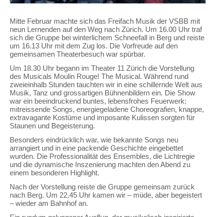
Mitte Februar machte sich das Freifach Musik der VSBB mit
neun Lernenden auf den Weg nach Zürich. Um 16.00 Uhr traf
sich die Gruppe bei winterlichem Schneefall in Berg und reiste
um 16.13 Uhr mit dem Zug los. Die Vorfreude auf den
gemeinsamen Theaterbesuch war spürbar.
Um 18.30 Uhr begann im Theater 11 Zürich die Vorstellung
des Musicals Moulin Rouge! The Musical. Während rund
zweieinhalb Stunden tauchten wir in eine schillernde Welt aus
Musik, Tanz und grossartigen Bühnenbildern ein. Die Show
war ein beeindruckend buntes, lebensfrohes Feuerwerk:
mitreissende Songs, energiegeladene Choreografien, knappe,
extravagante Kostüme und imposante Kulissen sorgten für
Staunen und Begeisterung.
Besonders eindrücklich war, wie bekannte Songs neu
arrangiert und in eine packende Geschichte eingebettet
wurden. Die Professionalität des Ensembles, die Lichtregie
und die dynamische Inszenierung machten den Abend zu
einem besonderen Highlight.
Nach der Vorstellung reiste die Gruppe gemeinsam zurück
nach Berg. Um 22.45 Uhr kamen wir – müde, aber begeistert
– wieder am Bahnhof an.