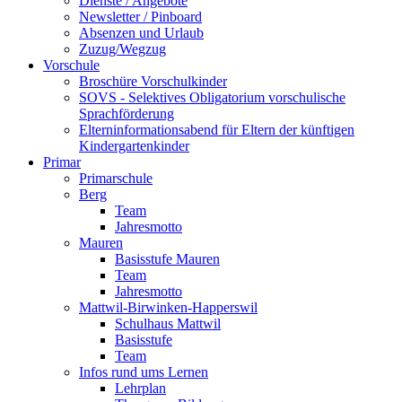
Dienste / Angebote
Newsletter / Pinboard
Absenzen und Urlaub
Zuzug/Wegzug
Vorschule
Broschüre Vorschulkinder
SOVS - Selektives Obligatorium vorschulische
Sprachförderung
Elterninformationsabend für Eltern der künftigen
Kindergartenkinder
Primar
Primarschule
Berg
Team
Jahresmotto
Mauren
Basisstufe Mauren
Team
Jahresmotto
Mattwil-Birwinken-Happerswil
Schulhaus Mattwil
Basisstufe
Team
Infos rund ums Lernen
Lehrplan