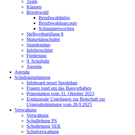
Team
Klassen
Berufswahl
Berufswahlinfos
Berufswahlparcours
Schnupperwochen
Stellwerkprüfung 8
Maturitätsschulen
Stundenplan
Infobroschüre
Förderung
9. Schuljahr
Agenda
Agenda
Schulraumplanung
Infoboard neuer Sportplatz
Fragen rund um das Bauvorhaben
Präsentation vom 31. Oktober 2023
Ergänzende Unterlagen zur Botschaft zur
Urnenabstimmung vom 28.9.2025
Verwaltung
Verwaltung
Schulleitung PS
Schulleitung SEK
Schulverwaltung