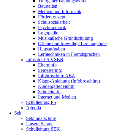
Thurgauer Bildungswesen
Beurteilen
Medien und Informatik
Förderkonzept
Schulsozialarbeit
Psychomotorik
Logopädie
Musikalische Grundschulung
Offene und freiwillige Lernangebote
Hausaufgaben
Lerntechniken in Fremdsprachen
Infos der PS VSBB
Elterninfo
Semesterinfo
Infobroschüre ABZ
Klapp-Anleitung (Infobroschüre)
Kindergarteneintritt
Schuleintritt
Internet und Medien
Schulleitung PS
Agenda
Sek
Sekundarschule
Unsere Schule
Schulleitung SEK